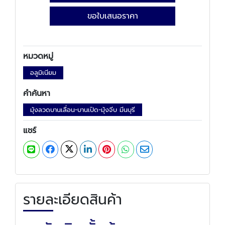
ขอใบเสนอราคา
หมวดหมู่
อลูมิเนียม
คำค้นหา
มุ้งลวดบานเลื่อน-บานเปิด-มุ้งจีบ มีนบุรี
แชร์
รายละเอียดสินค้า